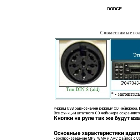
DODGE
Совместимые головные
Режим USB равнозначен режиму CD чейнжера. На
Все функции штатного CD чейнжера сохраняются
Кнопки на руле так же будут в
Основные характеристики адапт
- воспроизведение MP3, WMA и AAC файлов с U