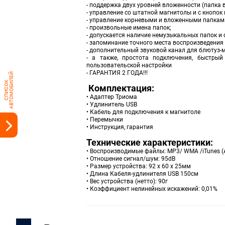
- поддержка двух уровней вложенности (папка в
- управление со штатной магнитолы и с кнопок 
- управление корневыми и вложенными папками 
- произвольные имена папок;
- допускается наличие немузыкальных папок и
- запоминание точного места воспроизведения 
- дополнительный звуковой канал для блютуз-
- а также, простота подключения, быстры
пользовательской настройки
- ГАРАНТИЯ 2 ГОДА!!!
Й
С
П
И
С
О
К
А
В
Т
О
М
О
Б
И
Л
Е
Комплектация:
• Адаптер Триома
• Удлинитель USB
• Кабель для подключения к магнитоле
• Перемычки
• Инструкция, гарантия
Технические характеристики:
• Воспроизводимые файлы: MP3/ WMA /iTunes (
• Отношение сигнал/шум: 95dB
• Размер устройства: 92 х 60 х 25мм
• Длина Кабеля-удлинителя USB 150см
• Вес устройства (нетто): 90г
• Коэффициент нелинейных искажений: 0,01%