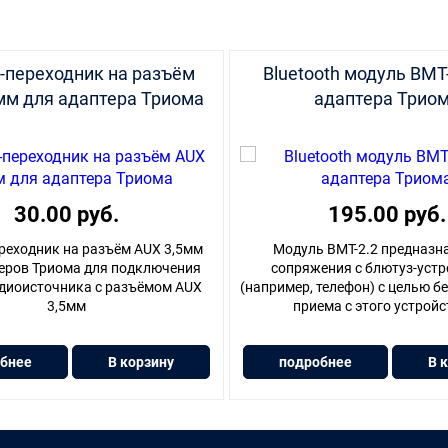
-переходник на разъём
Bluetooth модуль BMT
мм для адаптера Триома
адаптера Трио
30.00 руб.
195.00 руб.
реходник на разъём AUX 3,5мм
Модуль BMT-2.2 предназн
еров Триома для подключения
сопряжения с блютуз-уст
диоисточника с разъёмом AUX
(например, телефон) с целью б
3,5мм
приема с этого устройст
бнее
В корзину
подробнее
В 