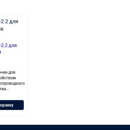
-2.2 для
ма
ачен для
ройством
еспроводного
ва...
корзину