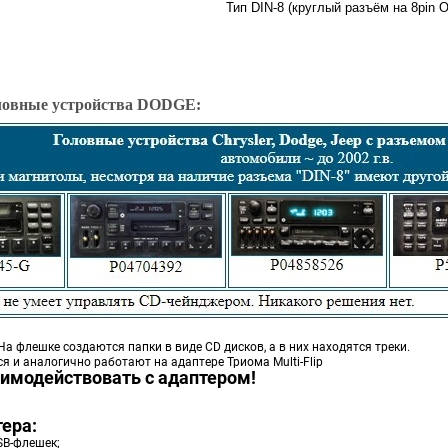
Тип
DIN-8
(круглый разъём на 8pin 
 устройства
DODGE
:
 флешке создаются папки в виде CD дисков, а в них находятся треки.
 и аналогично работают на адаптере Триома Multi-Flip
заимодействовать с адаптером!
ера:
SB-флешек;