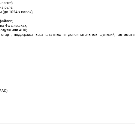
 папке);
на руле;
(до 1024-х папок);
 файлов;
на 4-х флешках;
модуля или AUX;
й старт, поддержка всех штатных и дополнительных функций, автомат
AAC)