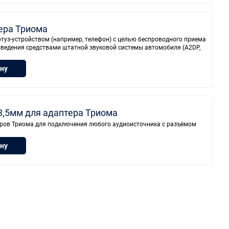
тера Триома
туз-устройством (например, телефон) с целью беспроводного приема
оизведения средствами штатной звуковой системы автомобиля (A2DP,
ину
3,5мм для адаптера Триома
еров Триома для подключения любого аудиоисточника с разъёмом
ину