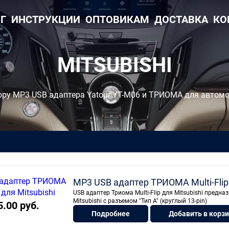
Г
ИНСТРУКЦИИ
ОПТОВИКАМ
ДОСТАВКА
КО
MITSUBISHI
ору MP3 USB адаптера Yatour YT-M06 и ТРИОМА для автом
MP3 USB адаптер ТРИОМА Multi-Flip 
USB адаптер Триома Multi-Flip для Mitsubishi пре
Mitsubishi с разъемом "Тип А" (круглый 13-pin)
5.00 руб.
Подробнее
Добавить в корз