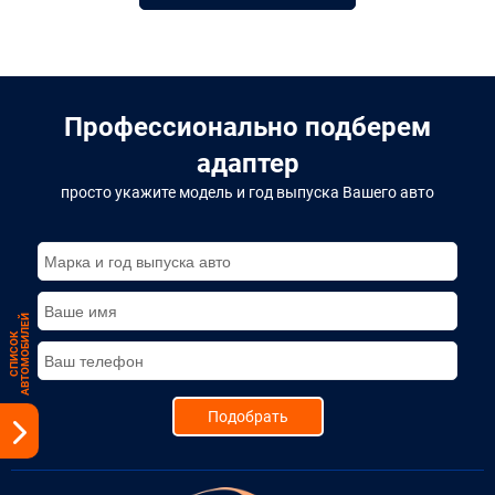
Професcионально подберем
адаптер
просто укажите модель и год выпуска Вашего авто
Й
С
П
И
С
О
К
А
В
Т
О
М
О
Б
И
Л
Е
Подобрать